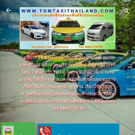
ข้ามไปที่เนื้อหาหลัก
บริการ 24 ชั่วโมง จองแท็กซี่ไปสนามบิน เหมา
แท็กซี่ไปต่างจังหวัด บริการรถเล๋ก5 ที่นั่ง บริการรถ
ใหญ่ 7 ที่นั่ง บริการรถตู้ Van VIP มีสมาชิกจำนวน
มากขอให้บริการครอบคลุมทุกพื้นที่ เพียงพอต่อการ
เรียกใช้บริการของลูกค้าทุกท่าน เรียกใช้บริการ
ด่วนหรือจองรถไปสนามบินและต่างจังหวัด รับส่ง
ญาติพี่น้องส่งเอกสารเร่งด่วนติดต่อเราได้ที่นี่เลยค่ะ
โทร 0847176156