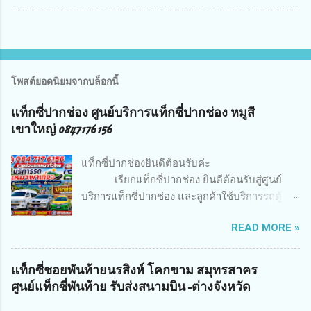
โพสต์ยอดนิยมจากบล็อกนี้
แท็กซี่ปากช่อง ศูนย์บริการแท็กซี่ปากช่อง หมูสี
เขาใหญ่ 0847176156
แท็กซี่ปากช่องยินดีต้อนรับค่ะ
เรียกแท็กซี่ปากช่อง ยินดีต้อนรับสู่ศูนย์
บริการแท็กซี่ปากช่อง และลูกค้าใช้บริการรถตู้
อำเภอปากช่องและพื้นที่ใกล้เคียงคับ ยินดีต้อนรับ
READ MORE »
ทุกท่านเข้าสู่บริการเรียกรถแท็กซี่และบริการเช่า
รถตู้-แท็กซี่.อำเภอปากช่อง ผ่านทางเว็บไซค์
ออนไลน์24.ชม ทีมงานยินดีให้บริการท่านด้วย
แท็กซี่ชอยพันท้ายนรสิงห์ โคกขาม สมุทรสาคร
ความเต็มใจทางเรามีทั้งรถแท็กซี่ 4ที่นั่ง รถขนาด7
ศูนย์แท็กซี่พันท้าย รับส่งสนามบิน-ต่างจังหวัด
ที่นั่ง รถตู้vip3แถวvip4แถว รถไพรเวทป้ายดำ รถลี