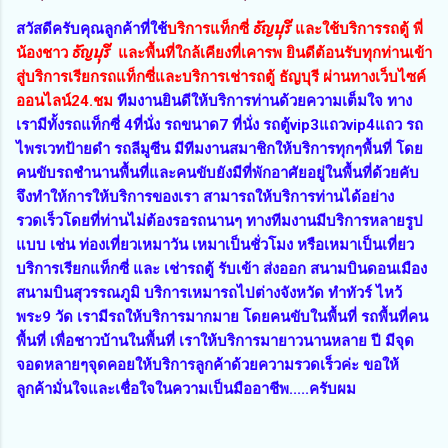
ธัญบุรี
สวัสดีครับคุณลูกค้าที่ใช้
บริการแท็กซี่
และใช้บริการรถตู้ พี่
ธัญบุรี
น้องชาว
และพื้นที่ใกล้เคียงที่เคารพ ยินดีต้อนรับทุกท่านเข้า
สู่บริการเรียกรถแท็กซี่และบริการเช่ารถตู้ ธัญบุรี ผ่านทางเว็บไซค์
ออนไลน์24.ชม
ทีมงานยินดีให้บริการท่านด้วยความเต็มใจ ทาง
เรามีทั้งรถแท็กซี่ 4ที่นั่ง รถขนาด7 ที่นั่ง รถตู้vip3แถวvip4แถว รถ
ไพรเวทป้ายดำ รถลีมูซีน มีทีมงานสมาชิกให้บริการทุกๆพื้นที่ โดย
คนขับรถชำนานพื้นที่และคนขับยังมีที่พักอาศัยอยู่ในพื้นที่ด้วยคับ
จึงทำให้การให้บริการของเรา สามารถให้บริการท่านได้อย่าง
รวดเร็วโดยที่ท่านไม่ต้องรอรถนานๆ ทางทีมงานมีบริการหลายรูป
แบบ เช่น ท่องเที่ยวเหมาวัน เหมาเป็นชั่วโมง หรือเหมาเป็นเที่ยว
บริการเรียกแท็กซี่ และ เช่ารถตู้ รับเข้า ส่งออก สนามบินดอนเมือง
สนามบินสุวรรณภูมิ บริการเหมารถไปต่างจังหวัด ทำทัวร์ ไหว้
พระ9 วัด เรามีรถให้บริการมากมาย โดยคนขับในพื้นที่ รถพื้นที่คน
พื้นที่ เพื่อชาวบ้านในพื้นที่ เราให้บริการมายาวนานหลาย ปี มีจุด
จอดหลายๆจุดคอยให้บริการลูกค้าด้วยความรวดเร็วค่ะ ขอให้
ลูกค้ามั่นใจและเชื่อใจในความเป็นมืออาชีพ.....ครับผม