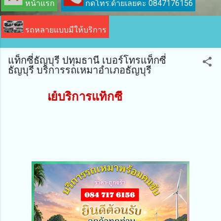
หน้าแรก
กดโทร:ด้ายเลยคะ 0847176156
รถหลายแบบมีให้บริการ
แท็กซี่ธัญบุรี ปทุมธานี เบอร์โทรแท็กซี่
ธัญบุรี บริการรถเหมาอำเภอธัญบุรี
้อนรับ สู่ศูนย์บริการแท็กซี่ธัญญะคะ