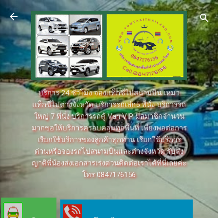
ข้ามไปที่เนื้อหาหลัก
บริการ 24 ชั่วโมง จองแท็กซี่ไปสนามบิน เหมา
แท็กซี่ไปต่างจังหวัด บริการรถเล๋ก5 ที่นั่ง บริการรถ
ใหญ่ 7 ที่นั่ง บริการรถตู้ Van VIP มีสมาชิกจำนวน
มากขอให้บริการครอบคลุมทุกพื้นที่ เพียงพอต่อการ
เรียกใช้บริการของลูกค้าทุกท่าน เรียกใช้บริการ
ด่วนหรือจองรถไปสนามบินและต่างจังหวัด รับส่ง
ญาติพี่น้องส่งเอกสารเร่งด่วนติดต่อเราได้ที่นี่เลยค่ะ
โทร 0847176156