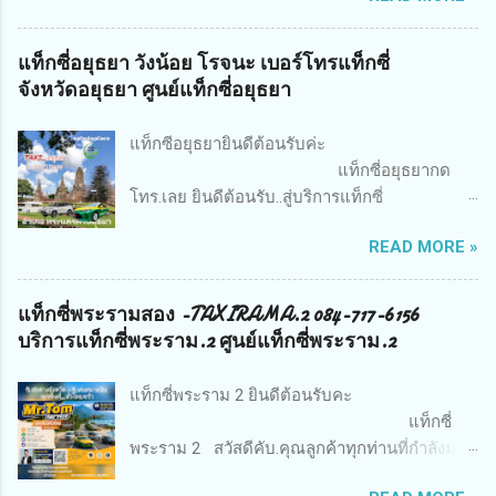
ทุกท่านเข้าสู่บริการเรียกรถแท็กซี่และบริการเช่า
รถตู้-แท็กซี่ นนทบุรี ผ่านทางเว็บไซค์
แท็กซี่อยุธยา วังน้อย โรจนะ เบอร์โทรแท็กซี่
ออนไลน์24.ชม ทีมงานยินดีให้บริการท่านด้วย
จังหวัดอยุธยา ศูนย์แท็กซี่อยุธยา
ความเต็มใจทางเรามีทั้งรถแท็กซี่ 4ที่นั่ง รถขนาด7
ที่นั่ง รถตู้vip3แถวvip4แถว รถไพรเวทป้ายดำ รถลี
แท็กซีอยุธยายินดีต้อนรับค่ะ
มูซีน มีทีมงานสมาชิกให้บริการทุกๆพื้นที่ โดยคน
แท็กซี่อยุธยากด
ขับรถชำนานพื้นที่และคนขับยังมีที่พักอาศัยอยู่ใน
โทร.เลย ยินดีต้อนรับ..สู่บริการแท็กซี่
พื้นที่ด้วยคับ จึงทำให้การให้บริการของเรา
พระนครศรีอยุธยา =แท็กซี่อยุธยา /เรียกแท็กซี่
สามารถให้บริการท่านได้อย่าง รวดเร็วโดยที่ท่าน
READ MORE »
อยุธยา/เหมาแท็กซี่อยุธยายา/จองแท็กซี่อยุธยา/
ไม่ต้องรอรถนานๆ ทางทีมงานมีบริการหลายรูป
เรียกใช้แท็กซี่อยุธยา/หารถแท็กซี่ในจังหวัด
แบบ เช่น ท่องเที่ยวเหมาวัน เหมาเป็นชั่วโมง
พระนครศรีอยุธยา / 24.ซั่วโมง บริการรับส่งสนาม
แท็กซี่พระรามสอง -TAXIRAMA.2 084-717-6156
หรือ...
บิน/บริการรับส่งสถานที่ท่องเที่ยวในตัวเมืองหรือ
บริการแท็กซี่พระราม.2 ศูนย์แท็กซี่พระราม.2
จังหวัดพระนครศรีอยุธยา บริการรับส่งต่างจังหวัด
ทั่วไทย 24 ชั่วโมง รถใหม่สะอาดปลอดภัยคนขับ
แท็กซี่พระราม 2 ยินดีต้อนรับคะ
สุภาพเรียบร้อย คอยสแตนบายให้บริการลูกค้าใน
แท็กซี่
จังหวัดพระนครศรีอยุธยา ไม่ว่าจะดึกดื่นแค่ไหน
พระราม 2 สวัสดีคับ.คุณลูกค้าทุกท่านที่กำลังมอง
ตามทีมงานเราก็มีรถไปรับถึงหน้าบ้าน หายห่วง
หาศูนย์ให้บริการแท็กซี่พระราม 2 ที่ให้บริการดี
เรื่องความปลอดภัยทั้งทีมงานเราเป็นมืออาชีพคน