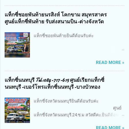
รถตู้-แท็กซี่.อำเภอปากช่อง ผ่านทางเว็บไซค์
ออนไลน์24.ชม ทีมงานยินดีให้บริการท่านด้วย
แท็กซี่ชอยพันท้ายนรสิงห์ โคกขาม สมุทรสาคร
ความเต็มใจทางเรามีทั้งรถแท็กซี่ 4ที่นั่ง รถขนาด7
ศูนย์แท็กซี่พันท้าย รับส่งสนามบิน-ต่างจังหวัด
ที่นั่ง รถตู้vip3แถวvip4แถว รถไพรเวทป้ายดำ รถลี
มูซีน มีทีมงานสมาชิกให้บริการทุกๆพื้นที่ โดยคน
แท็กซี่ชอยพันท้ายยินดีต้อนรับค่ะ
ขับรถชำนานพื้นที่และคนขับยังมีที่พักอาศัยอยู่ใน
พื้นที่ด้วยคับ จึงทำให้การให้บริการของเรา
สามารถให้บริการท่านได้อย่าง รวดเร็วโดยที่ท่าน
แท็กซี่พันท้ายนรสิงห์
ไม่ต้องรอรถนานๆ ทางทีมงานมีบริการหลายรูป
READ MORE »
ยินดีต้อนรับ..สู่บริการ แท็กซี่ พันท้าย และ ลูกค้า
แบบ เช่น ท่องเที่ยวเหมาวัน เหมาเป็นชั่วโมง หรือ
ใช้บริการ เช่า-เหมารถตู้ พันท้าย และพื้นที่ใกล้
เหมาเป็นเที่ยว บริการเรียกแท็กซี่ และ เช่ารถตู้ รับ
เคียงคับ ยินดีต้อนรับทุ...
แท็กซี่นนทบุรี Tel:084-717-615 ศูนย์เรียกแท็กซี่
เข้า ส่งออก สนามบินดอนเมือง สนามบิน
นนทบุรี-เบอร์โทรแท็กซี่นนทบุรี-บางบัวทอง
สุวรรณภูมิ บริการเหมารถไปต่างจังหวัด ทำทัวร์
ไหว้พระ9 วัด เรามีรถให้บริการมากมาย โดยคน
แท็กซี่จังหวัดนนทบุรียินดีต้อนรับค่ะ
ขับในพื้นที่ รถพื้นท...
ศูนย์
แท็กซี่จังหวัดนนทบุรี.24.ซ.ม สวัสดีคะ.ยินดีต้อนรับ
สู่ผู้ใช้บริการแท็กซี่ นนทบุรี และลูกค้า ใช้บริการ
READ MORE »
รถตู้ นนทบุรี และพื้นที่ใกล้เคียงคับ ยินดีต้อนรับ